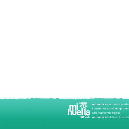
mihuella
es un sitio cread
inminentes cambios que est
calentamiento global.
mihuella.cl ©
derechos rese