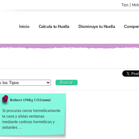
Tips
Met
Inicio
Calcula tu Huella
Disminuye tu Huella
Compen
Reduces 150Kg CO2/anual
Si procuras cerrar herméticamente
la casa y aíslas ventanas
mediante cortinas herméticas y
sellantes …