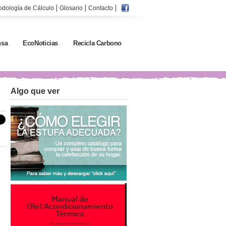
odología de Cálculo
Glosario
Contacto
sa
EcoNoticias
Recicla Carbono
Algo que ver