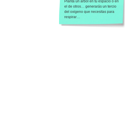
Planta un árbol en tu espacio o en
el de otros… generarás un tercio
del oxigeno que necesitas para
respirar…