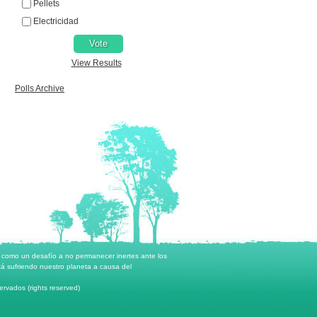
Pellets
Electricidad
View Results
Polls Archive
o como un desafío a no permanecer inertes ante los
á sufriendo nuestro planeta a causa del
rvados (rights reserved)