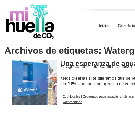
Inicio
Calcula t
Archivos de etiquetas:
Waterg
Una esperanza de agu
27 Agosto, 2021
por
Camila Espinoza
¿Nos creerías si te dijéramos que se 
aire? En la actualidad, gracias a las
EcoNoticias
|
Etiquetado
agua potable
,
crisis acuí
Commentario