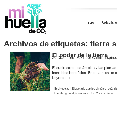
Inicio
Calcula t
Archivos de etiquetas:
tierra 
El poder de la tierra
30 Diciembre, 2021
por
Camila Espino
El suelo sano, los árboles y las plant
increíbles beneficios. En esta nota, 
Leyendo ››
EcoNoticias
|
Etiquetado
cambio climátco
,
co2
,
di
kiss the ground
,
tierra sana
|
Un Commentario