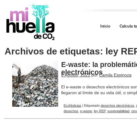
Inicio
Calcula t
Archivos de etiquetas:
ley RE
E-waste: la problemát
electrónicos
6 Agosto, 2021
por
Camila Espinoza
El e-waste o desechos electrónicos son
llegaron al límite de su vida útil, o s
EcoNoticias
|
Etiquetado
desechos electrónicos
,
desechos
,
e-waste
,
ley REP
,
sustentabilidad
,
zer