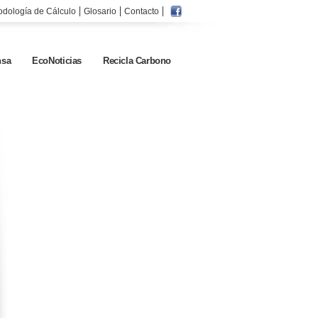
odología de Cálculo
Glosario
Contacto
sa
EcoNoticias
Recicla Carbono