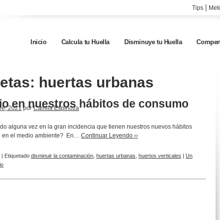
Tips
Met
Inicio
Calcula tu Huella
Disminuye tu Huella
Compen
uetas:
huertas urbanas
o en nuestros hábitos de consumo
re, 2021
por
Camila Espinoza
o alguna vez en la gran incidencia que tienen nuestros nuevos hábitos
 en el medio ambiente? En…
Continuar Leyendo ››
|
Etiquetado
disminuir la contaminación
,
huertas urbanas
,
huertos verticales
|
Un
io