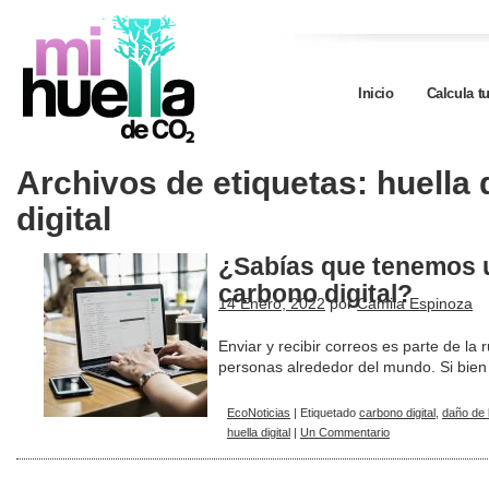
Inicio
Calcula t
Archivos de etiquetas:
huella
digital
¿Sabías que tenemos u
carbono digital?
14 Enero, 2022
por
Camila Espinoza
Enviar y recibir correos es parte de la 
personas alrededor del mundo. Si bi
EcoNoticias
|
Etiquetado
carbono digital
,
daño de 
huella digital
|
Un Commentario