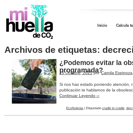
Inicio
Calcula t
Archivos de etiquetas:
decrec
¿Podemos evitar la ob
programada?
15 Octubre, 2021
por
Camila Espinoza
Si nos has estado poniendo atención, 
publicación te hablamos de la obsoles
Continuar Leyendo ››
EcoNoticias
|
Etiquetado
cradle to cradle
,
decr