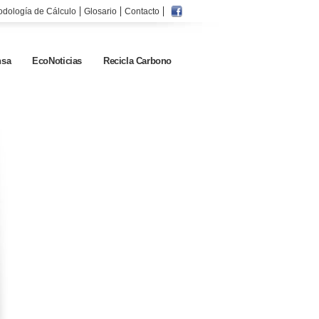
odología de Cálculo
Glosario
Contacto
sa
EcoNoticias
Recicla Carbono