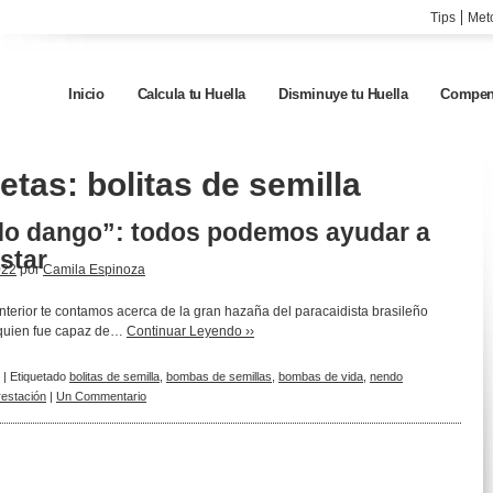
Tips
Met
Inicio
Calcula tu Huella
Disminuye tu Huella
Compen
uetas:
bolitas de semilla
o dango”: todos podemos ayudar a
star
022
por
Camila Espinoza
nterior te contamos acerca de la gran hazaña del paracaidista brasileño
 quien fue capaz de…
Continuar Leyendo ››
|
Etiquetado
bolitas de semilla
,
bombas de semillas
,
bombas de vida
,
nendo
restación
|
Un Commentario