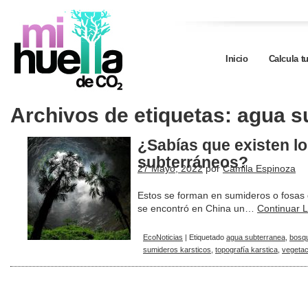
Inicio
Calcula t
Archivos de etiquetas:
agua s
¿Sabías que existen l
subterráneos?
27 Mayo, 2022
por
Camila Espinoza
Estos se forman en sumideros o fosas g
se encontró en China un…
Continuar 
EcoNoticias
|
Etiquetado
agua subterranea
,
bosq
sumideros karsticos
,
topografía karstica
,
vegetac