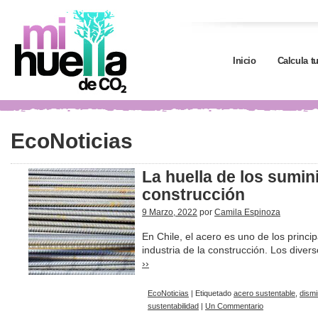
Inicio
Calcula t
EcoNoticias
La huella de los sumin
construcción
9 Marzo, 2022
por
Camila Espinoza
En Chile, el acero es uno de los princip
industria de la construcción. Los dive
››
EcoNoticias
|
Etiquetado
acero sustentable
,
dism
sustentabilidad
|
Un Commentario