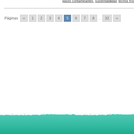
gases contaminantes
,
sustentabilidad
,
techos frí
Páginas
‹‹
1
2
3
4
5
6
7
8
...
32
››