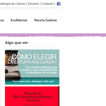
odología de Cálculo
Glosario
Contacto
sa
EcoNoticias
Recicla Carbono
Algo que ver