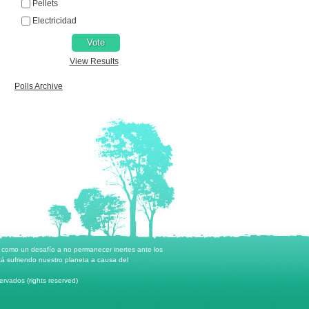
Pellets
Electricidad
View Results
Polls Archive
o como un desafío a no permanecer inertes ante los
á sufriendo nuestro planeta a causa del
rvados (rights reserved)