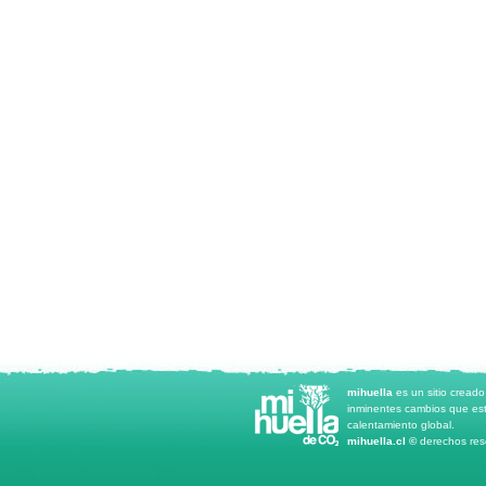
mihuella
es un sitio cread
inminentes cambios que est
calentamiento global.
mihuella.cl ©
derechos rese