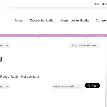
Tips
Met
Inicio
Calcula tu Huella
Disminuye tu Huella
Compen
on) 10122
Pasaje San Ramón 101
→
3
 Florida, Región Metropolitana
on) 10122
Pasaje San Ramón 101
→