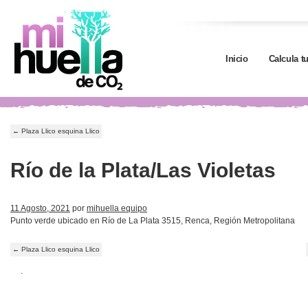
Inicio
Calcula t
←
Plaza Llico esquina Llico
Río de la Plata/Las Violetas
11 Agosto, 2021
por
mihuella equipo
Punto verde ubicado en Río de La Plata 3515, Renca, Región Metropolitana
←
Plaza Llico esquina Llico
.