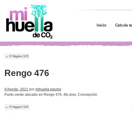
Inicio
Calcula t
←
O´Higgins 525
Rengo 476
9 Agosto, 2021
por
mihuella equipo
Punto verde ubicado en Rengo 476, 4to piso, Concepción.
←
O´Higgins 525
.