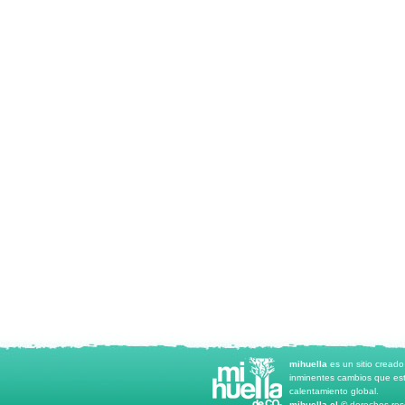
mihuella
es un sitio cread
inminentes cambios que est
calentamiento global.
mihuella.cl ©
derechos rese