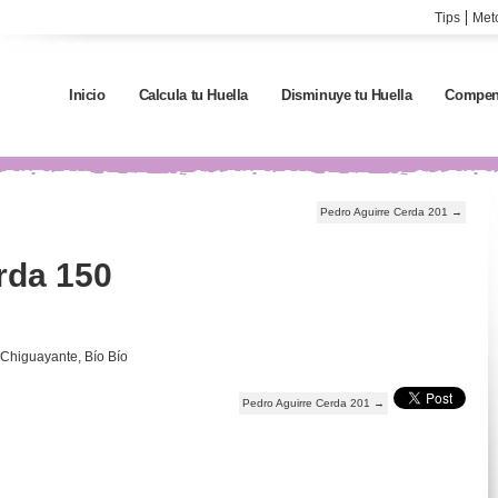
Tips
Met
Inicio
Calcula tu Huella
Disminuye tu Huella
Compen
Pedro Aguirre Cerda 201
→
rda 150
 Chiguayante, Bío Bío
Pedro Aguirre Cerda 201
→