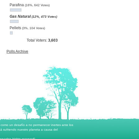
Parafina
(16%, 642 Votes)
Gas Natural
(12%, 473 Votes)
Pellets
(3%, 104 Votes)
Total Voters:
3,603
Polls Archive
o como un desafío a no permanecer inertes ante los
á sufriendo nuestro planeta a causa del
rvados (rights reserved)