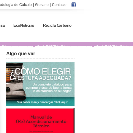
odología de Cálculo
Glosario
Contacto
sa
EcoNoticias
Recicla Carbono
Algo que ver