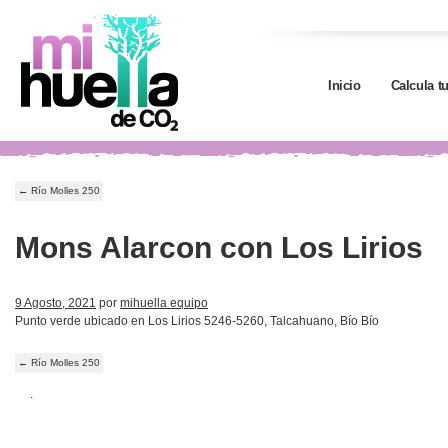
Inicio
Calcula t
←
Río Molles 250
Mons Alarcon con Los Lirios
9 Agosto, 2021
por
mihuella equipo
Punto verde ubicado en Los Lirios 5246-5260, Talcahuano, Bío Bío
←
Río Molles 250
.