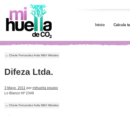
Inicio
Calcula t
←
Cherie Fernandez Avila M&V Metales
Difeza Ltda.
3 Mayo, 2011
por
mihuella equipo
Lo Blanco Nº 2349
←
Cherie Fernandez Avila M&V Metales
.