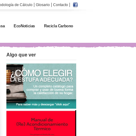
odología de Cálculo
Glosario
Contacto
sa
EcoNoticias
Recicla Carbono
Algo que ver