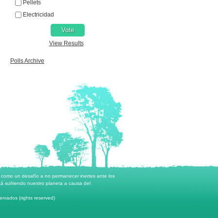
Pellets
Electricidad
View Results
Polls Archive
o como un desafío a no permanecer inertes ante los
á sufriendo nuestro planeta a causa del
rvados (rights reserved)