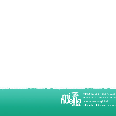
mihuella
es un sitio cread
inminentes cambios que est
calentamiento global.
mihuella.cl ©
derechos rese