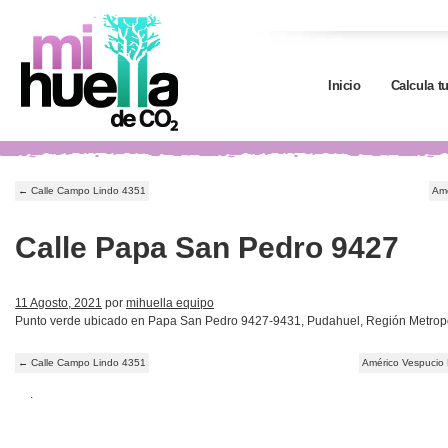
Inicio
Calcula t
←
Calle Campo Lindo 4351
Amé
Calle Papa San Pedro 9427
11 Agosto, 2021
por
mihuella equipo
Punto verde ubicado en Papa San Pedro 9427-9431, Pudahuel, Región Metrop
←
Calle Campo Lindo 4351
Américo Vespucio M
.