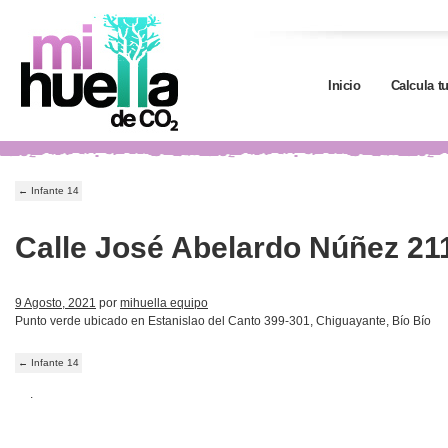
Inicio
Calcula t
←
Infante 14
Calle José Abelardo Núñez 21
9 Agosto, 2021
por
mihuella equipo
Punto verde ubicado en Estanislao del Canto 399-301, Chiguayante, Bío Bío
←
Infante 14
.