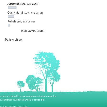
Parafina
(16%, 642 Votes)
Gas Natural
(12%, 473 Votes)
Pellets
(3%, 104 Votes)
Total Voters:
3,603
Polls Archive
o como un desafío a no permanecer inertes ante los
á sufriendo nuestro planeta a causa del
rvados (rights reserved)