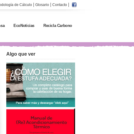
odología de Cálculo
Glosario
Contacto
sa
EcoNoticias
Recicla Carbono
Algo que ver