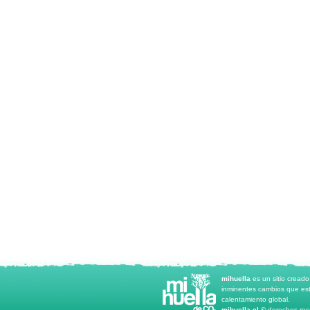
mihuella
es un sitio cread
inminentes cambios que est
calentamiento global.
mihuella.cl ©
derechos rese