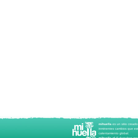
mihuella
es un sitio cread
inminentes cambios que est
calentamiento global.
mihuella.cl ©
derechos rese