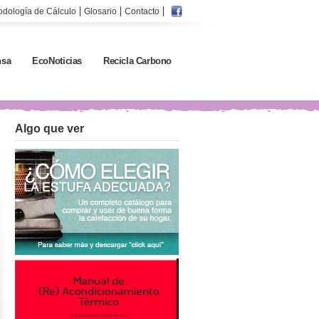
odología de Cálculo
Glosario
Contacto
sa
EcoNoticias
Recicla Carbono
Algo que ver