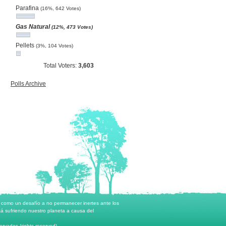
Parafina
(16%, 642 Votes)
Gas Natural
(12%, 473 Votes)
Pellets
(3%, 104 Votes)
Total Voters:
3,603
Polls Archive
o como un desafío a no permanecer inertes ante los
á sufriendo nuestro planeta a causa del
rvados (rights reserved)