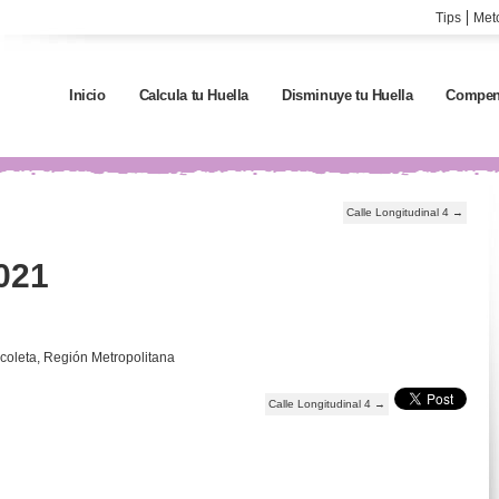
Tips
Met
Inicio
Calcula tu Huella
Disminuye tu Huella
Compen
Calle Longitudinal 4
→
021
coleta, Región Metropolitana
Calle Longitudinal 4
→