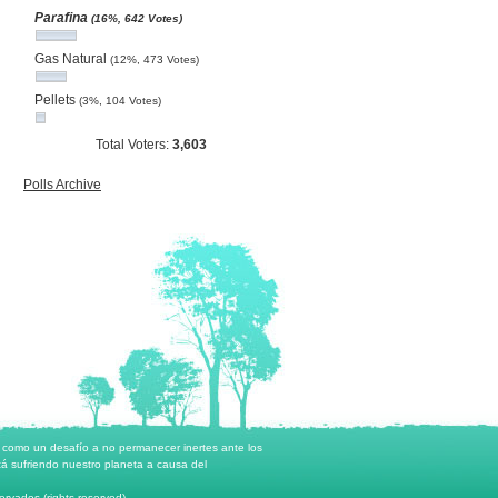
Parafina
(16%, 642 Votes)
Gas Natural
(12%, 473 Votes)
Pellets
(3%, 104 Votes)
Total Voters:
3,603
Polls Archive
o como un desafío a no permanecer inertes ante los
á sufriendo nuestro planeta a causa del
rvados (rights reserved)