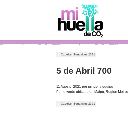
←
Capellán Benavides 2321
5 de Abril 700
11 Agosto, 2021
por
mihuella equipo
Punto verde ubicado en Maipú, Región Metrop
←
Capellán Benavides 2321
.