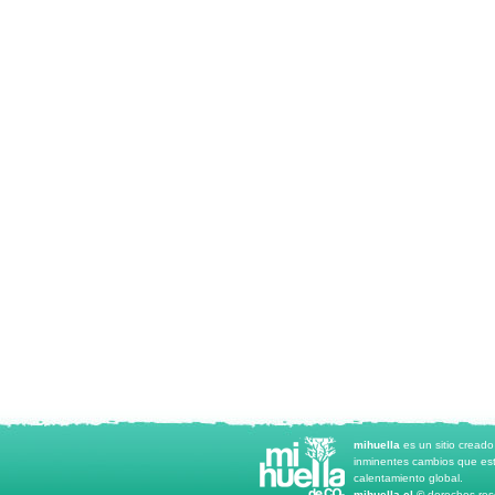
mihuella
es un sitio cread
inminentes cambios que est
calentamiento global.
mihuella.cl ©
derechos rese