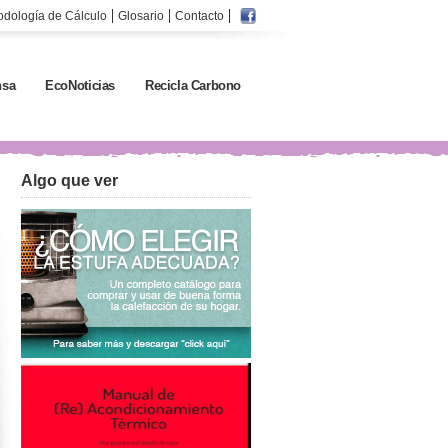
odología de Cálculo
Glosario
Contacto
sa
EcoNoticias
Recicla Carbono
Algo que ver