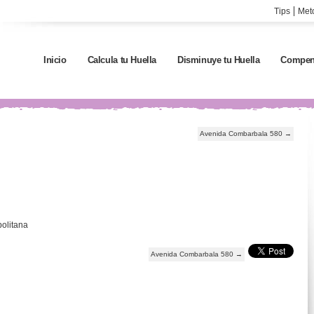
Tips
Met
Inicio
Calcula tu Huella
Disminuye tu Huella
Compen
Avenida Combarbala 580
→
olitana
Avenida Combarbala 580
→