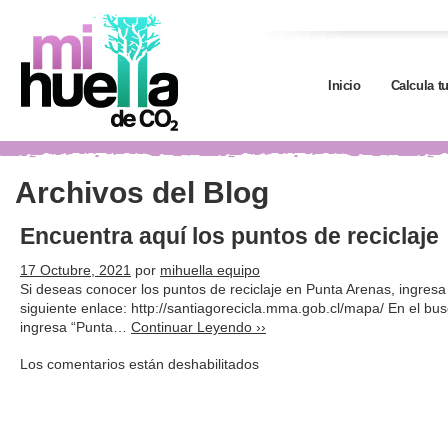
Inicio
Calcula t
Archivos del Blog
Encuentra aquí los puntos de reciclaje
17 Octubre, 2021
por
mihuella equipo
Si deseas conocer los puntos de reciclaje en Punta Arenas, ingresa
siguiente enlace: http://santiagorecicla.mma.gob.cl/mapa/ En el bus
ingresa “Punta…
Continuar Leyendo ››
Los comentarios están deshabilitados
en
Encuentra
aquí
los
puntos