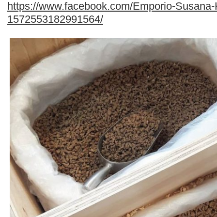
https://www.facebook.com/Emporio-Susana-K
1572553182991564/